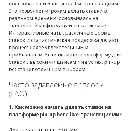
пользователей благодаря live-трансляциям.
Это позволяет игрокам делать ставки в
реальном времени, основываясь на
актуальной информации и статистике.
Интерактивные чаты, различные формы
ставок и статистическая поддержка делают
процесс более увлекательным и
прибыльным. Если вы ищете платформу для
ставок с высокими шансами на успех, pin-up
bet станет отличным выбором.
Часто задаваемые вопросы
(FAQ)
1. Как можно начать делать ставки на
платформе pin-up bet с live-трансляциями?
Для начала вам необходимо