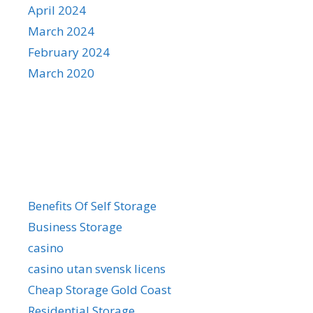
April 2024
March 2024
February 2024
March 2020
Categories
Benefits Of Self Storage
Business Storage
casino
casino utan svensk licens
Cheap Storage Gold Coast
Residential Storage