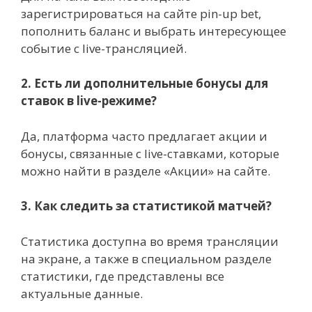
зарегистрироваться на сайте pin-up bet,
пополнить баланс и выбрать интересующее
событие с live-трансляцией.
2. Есть ли дополнительные бонусы для
ставок в live-режиме?
Да, платформа часто предлагает акции и
бонусы, связанные с live-ставками, которые
можно найти в разделе «Акции» на сайте.
3. Как следить за статистикой матчей?
Статистика доступна во время трансляции
на экране, а также в специальном разделе
статистики, где представлены все
актуальные данные.