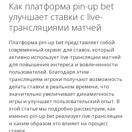
Как платформа pin-up bet
улучшает ставки с live-
трансляциями матчей
Платформа pin-up bet представляет собой
современный сервис для ставок, который
активно использует live-трансляции матчей
для повышения интереса и вовлеченности
пользователей. Благодаря этим
трансляциям игроки получают возможность
делать ставки в реальном времени, что
значительно увеличивает динамичность
игры и улучшает пользовательский опыт. В
этой статье мы подробно рассмотрим, как
именно pin-up bet реализует live-трансляции
и каким образом это влияет на процесс
ставок.