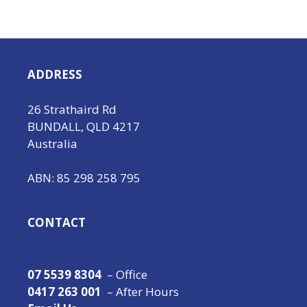
ADDRESS
26 Strathaird Rd
BUNDALL, QLD 4217
Australia
ABN: 85 298 258 795
CONTACT
07 5539 8304
– Office
0417 263 001
– After Hours