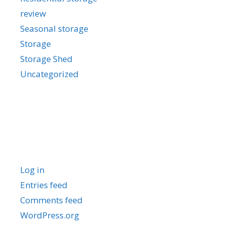
review
Seasonal storage
Storage
Storage Shed
Uncategorized
Meta
Log in
Entries feed
Comments feed
WordPress.org