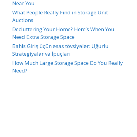
Near You
What People Really Find in Storage Unit
Auctions
Decluttering Your Home? Here’s When You
Need Extra Storage Space
Bahis Giriş üçün əsas tövsiyələr: Uğurlu
Strategiyalar və İpuçları
How Much Large Storage Space Do You Really
Need?
Recent Comments