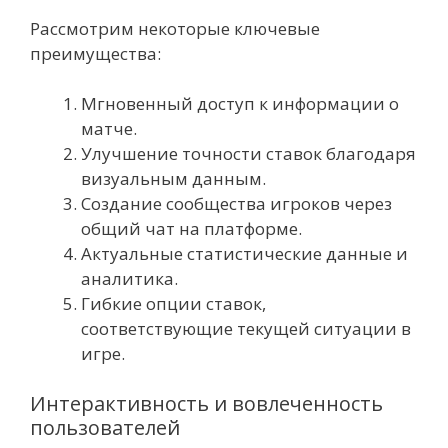
Рассмотрим некоторые ключевые
преимущества:
Мгновенный доступ к информации о
матче.
Улучшение точности ставок благодаря
визуальным данным.
Создание сообщества игроков через
общий чат на платформе.
Актуальные статистические данные и
аналитика.
Гибкие опции ставок,
соответствующие текущей ситуации в
игре.
Интерактивность и вовлеченность
пользователей