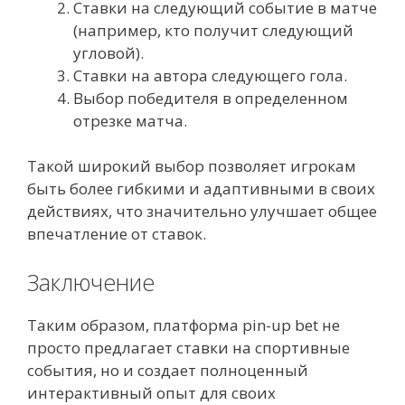
Ставки на следующий событие в матче
(например, кто получит следующий
угловой).
Ставки на автора следующего гола.
Выбор победителя в определенном
отрезке матча.
Такой широкий выбор позволяет игрокам
быть более гибкими и адаптивными в своих
действиях, что значительно улучшает общее
впечатление от ставок.
Заключение
Таким образом, платформа pin-up bet не
просто предлагает ставки на спортивные
события, но и создает полноценный
интерактивный опыт для своих