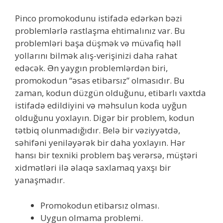
Pinco promokodunu istifadə edərkən bəzi
problemlərlə rastlaşma ehtimalınız var. Bu
problemləri başa düşmək və müvafiq həll
yollarını bilmək alış-verişinizi daha rahat
edəcək. Ən yaygın problemlərdən biri,
promokodun “əsas etibarsız” olmasıdır. Bu
zaman, kodun düzgün olduğunu, etibarlı vaxtda
istifadə edildiyini və məhsulun koda uyğun
olduğunu yoxlayın. Digər bir problem, kodun
tətbiq olunmadığıdır. Belə bir vəziyyətdə,
səhifəni yeniləyərək bir daha yoxlayın. Hər
hansı bir texniki problem baş verərsə, müştəri
xidmətləri ilə əlaqə saxlamaq yaxşı bir
yanaşmadır.
Promokodun etibarsız olması.
Uygun olmama problemi.