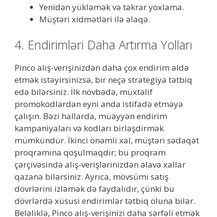
Yenidən yükləmək və təkrar yoxlama.
Müştəri xidmətləri ilə əlaqə.
4. Endirimləri Daha Artırma Yolları
Pinco alış-verişinizdən daha çox endirim əldə
etmək istəyirsinizsə, bir neçə strategiya tətbiq
edə bilərsiniz. İlk növbədə, müxtəlif
promokodlardan eyni anda istifadə etməyə
çalışın. Bəzi hallarda, müəyyən endirim
kampaniyaları və kodları birləşdirmək
mümkündür. İkinci önəmli xal, müştəri sədaqət
proqramına qoşulmaqdır; bu proqram
çərçivəsində alış-verişlərinizdən əlavə xallar
qazana bilərsiniz. Ayrıca, mövsümi satış
dövrlərini izləmək də faydalıdır, çünki bu
dövrlərdə xüsusi endirimlər tətbiq oluna bilər.
Beləliklə, Pinco alış-verişinizi daha sərfəli etmək