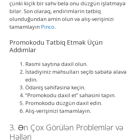
çünki kiçik bir səhv belə onu düzgün işlətməyə
bilər. Son olaraq, endirimlərin tətbiq
olunduğundan əmin olun və alış-verişinizi
tamamlayın
Pinco
.
Promokodu Tətbiq Etmək Üçün
Addımlar
Rəsmi saytına daxil olun.
İstədiyiniz məhsulları seçib səbətə əlavə
edin.
Ödəniş səhifəsinə keçin.
“Promokodu daxil et” sahəsini tapın.
Promokodu düzgün daxil edin.
Alış-verişinizi tamamlayın.
3. Ən Çox Görülən Problemlər və
Həlləri