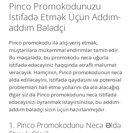
Pinco Promokodunuzu
İstifadə Etmək Üçün Addım-
addım Bələdçi
Pinco promokodu ilə alış-veriş etmək,
müştərilərə mükəmməl endirimlər təmin edir.
Bu məqalədə, bu promokodu necə uğurla
istifadə edəcəyiniz haqqında ətraflı məlumat
verəcəyik. Həmçinin, Pinco promokodunun necə
əldə ediləcəyini, istifadə qaydasını və potensial
problemləri həll etmə yollarını da ələ alacağıq.
Əgər siz də Pinco promokodunu necə istifadə
edəcəyinizi öyrənmək istəyirsinizsə, bu addım-
addım bələdçi sizin üçün hazırlanmışdır.
1. Pinco Promokodunu Necə Əldə