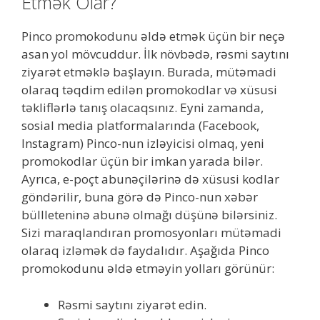
Etmək Olar?
Pinco promokodunu əldə etmək üçün bir neçə
asan yol mövcuddur. İlk növbədə, rəsmi saytını
ziyarət etməklə başlayın. Burada, mütəmadi
olaraq təqdim edilən promokodlar və xüsusi
təkliflərlə tanış olacaqsınız. Eyni zamanda,
sosial media platformalarında (Facebook,
Instagram) Pinco-nun izləyicisi olmaq, yeni
promokodlar üçün bir imkan yarada bilər.
Ayrıca, e-poçt abunəçilərinə də xüsusi kodlar
göndərilir, buna görə də Pinco-nun xəbər
büllleteninə abunə olmağı düşünə bilərsiniz.
Sizi maraqlandıran promosyonları mütəmadi
olaraq izləmək də faydalıdır. Aşağıda Pinco
promokodunu əldə etməyin yolları görünür:
Rəsmi saytını ziyarət edin.