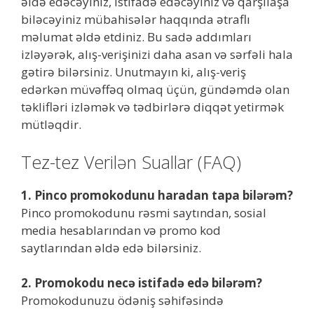
əldə edəcəyiniz, istifadə edəcəyiniz və qarşılaşa
biləcəyiniz mübahisələr haqqında ətraflı
məlumat əldə etdiniz. Bu sadə addımları
izləyərək, alış-verişinizi daha asan və sərfəli hala
gətirə bilərsiniz. Unutmayın ki, alış-veriş
edərkən müvəffəq olmaq üçün, gündəmdə olan
təklifləri izləmək və tədbirlərə diqqət yetirmək
mütləqdir.
Tez-tez Verilən Suallar (FAQ)
1. Pinco promokodunu haradan tapa bilərəm?
Pinco promokodunu rəsmi saytından, sosial
media hesablarından və promo kod
saytlarından əldə edə bilərsiniz.
2. Promokodu necə istifadə edə bilərəm?
Promokodunuzu ödəniş səhifəsində