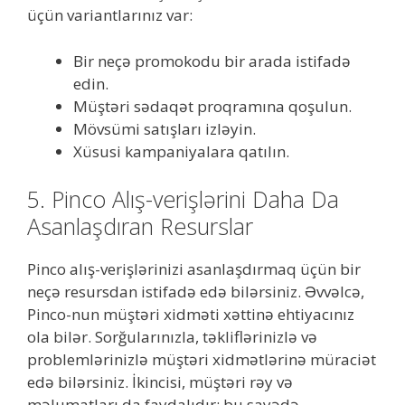
üçün variantlarınız var:
Bir neçə promokodu bir arada istifadə
edin.
Müştəri sədaqət proqramına qoşulun.
Mövsümi satışları izləyin.
Xüsusi kampaniyalara qatılın.
5. Pinco Alış-verişlərini Daha Da
Asanlaşdıran Resurslar
Pinco alış-verişlərinizi asanlaşdırmaq üçün bir
neçə resursdan istifadə edə bilərsiniz. Əvvəlcə,
Pinco-nun müştəri xidməti xəttinə ehtiyacınız
ola bilər. Sorğularınızla, təkliflərinizlə və
problemlərinizlə müştəri xidmətlərinə müraciət
edə bilərsiniz. İkincisi, müştəri rəy və
məlumatları da faydalıdır; bu sayədə,