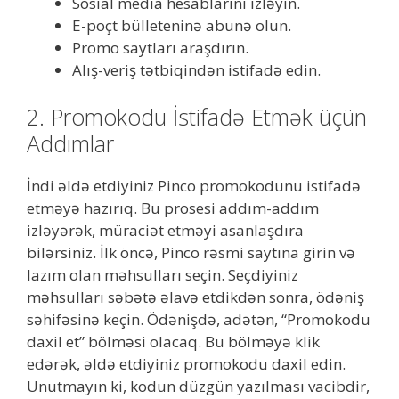
Sosial media hesablarını izləyin.
E-poçt bülleteninə abunə olun.
Promo saytları araşdırın.
Alış-veriş tətbiqindən istifadə edin.
2. Promokodu İstifadə Etmək üçün
Addımlar
İndi əldə etdiyiniz Pinco promokodunu istifadə
etməyə hazırıq. Bu prosesi addım-addım
izləyərək, müraciət etməyi asanlaşdıra
bilərsiniz. İlk öncə, Pinco rəsmi saytına girin və
lazım olan məhsulları seçin. Seçdiyiniz
məhsulları səbətə əlavə etdikdən sonra, ödəniş
səhifəsinə keçin. Ödənişdə, adətən, “Promokodu
daxil et” bölməsi olacaq. Bu bölməyə klik
edərək, əldə etdiyiniz promokodu daxil edin.
Unutmayın ki, kodun düzgün yazılması vacibdir,