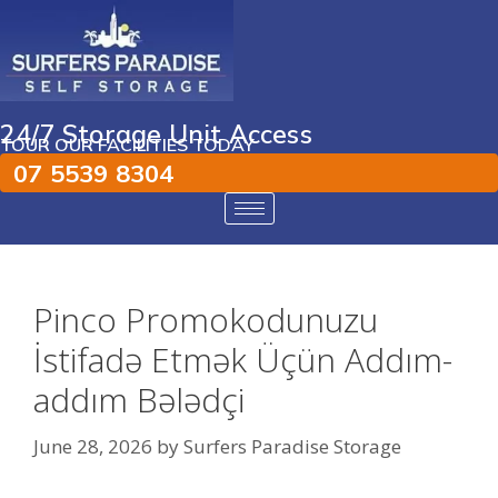
24/7 Storage Unit Access
TOUR OUR FACILITIES TODAY
07 5539 8304
Pinco Promokodunuzu
İstifadə Etmək Üçün Addım-
addım Bələdçi
June 28, 2026
by
Surfers Paradise Storage