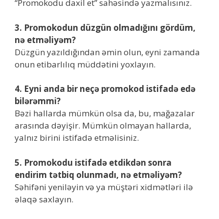
“Promokodu daxil et” sahəsində yazmalısınız.
3. Promokodun düzgün olmadığını gördüm,
nə etməliyəm?
Düzgün yazıldığından əmin olun, eyni zamanda
onun etibarlılıq müddətini yoxlayın.
4. Eyni anda bir neçə promokod istifadə edə
bilərəmmi?
Bəzi hallarda mümkün olsa da, bu, mağazalar
arasında dəyişir. Mümkün olmayan hallarda,
yalnız birini istifadə etməlisiniz.
5. Promokodu istifadə etdikdən sonra
endirim tətbiq olunmadı, nə etməliyəm?
Səhifəni yeniləyin və ya müştəri xidmətləri ilə
əlaqə saxlayın.