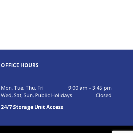
OFFICE HOURS
Mon, Tue, Thu, Fri
9:00 am – 3:45 pm
Wed, Sat, Sun, Public Holidays
Closed
24/7 Storage Unit Access