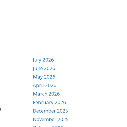
Archives
July 2026
June 2026
May 2026
April 2026
March 2026
February 2026
.
December 2025
November 2025