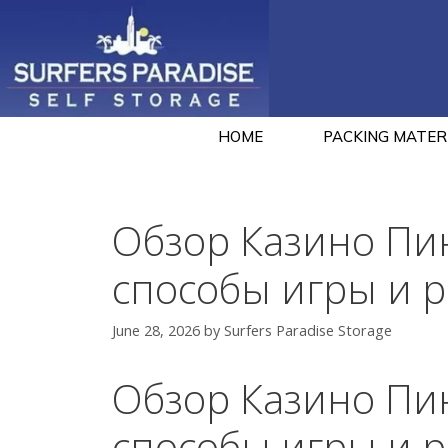
HOME
PACKING MATER
Обзор Казино Пин
способы игры и 
June 28, 2026
by
Surfers Paradise Storage
Обзор Казино Пин
способы игры и 