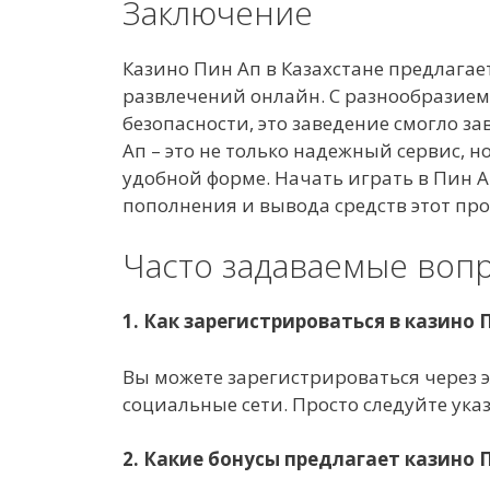
Заключение
Казино Пин Ап в Казахстане предлага
развлечений онлайн. С разнообразие
безопасности, это заведение смогло з
Ап – это не только надежный сервис, 
удобной форме. Начать играть в Пин 
пополнения и вывода средств этот пр
Часто задаваемые вопр
1. Как зарегистрироваться в казино 
Вы можете зарегистрироваться через 
социальные сети. Просто следуйте ука
2. Какие бонусы предлагает казино 