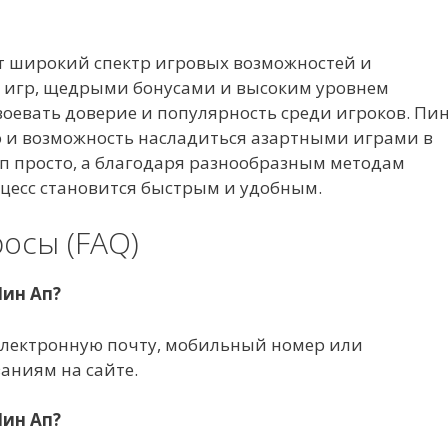
ет широкий спектр игровых возможностей и
м игр, щедрыми бонусами и высоким уровнем
авоевать доверие и популярность среди игроков. Пи
но и возможность насладиться азартными играми в
Ап просто, а благодаря разнообразным методам
оцесс становится быстрым и удобным.
осы (FAQ)
Пин Ап?
электронную почту, мобильный номер или
заниям на сайте.
Пин Ап?