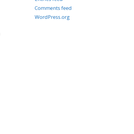
Comments feed
WordPress.org
н