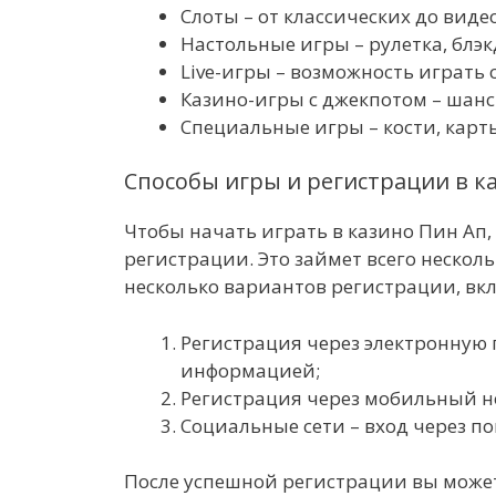
Слоты – от классических до вид
Настольные игры – рулетка, блэк
Live-игры – возможность играть
Казино-игры с джекпотом – шан
Специальные игры – кости, карт
Способы игры и регистрации в к
Чтобы начать играть в казино Пин Ап
регистрации. Это займет всего нескол
несколько вариантов регистрации, вк
Регистрация через электронную 
информацией;
Регистрация через мобильный но
Социальные сети – вход через по
После успешной регистрации вы может