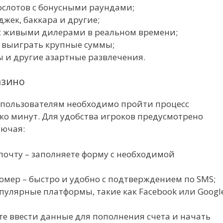
еослотов с бонусными раундами;
джек, баккара и другие;
 с живыми дилерами в реальном времени;
с выиграть крупные суммы;
ы и другие азартные развлечения.
азино
, пользователям необходимо пройти процесс
ько минут. Для удобства игроков предусмотрено
лючая:
почту – заполняете форму с необходимой
мер – быстро и удобно с подтверждением по SMS;
пулярные платформы, такие как Facebook или Google
е ввести данные для пополнения счета и начать