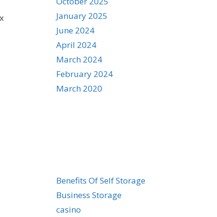
October 2025
January 2025
х
June 2024
April 2024
March 2024
February 2024
March 2020
Categories
Benefits Of Self Storage
Business Storage
casino