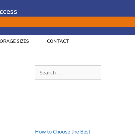
ccess
Y
ORAGE SIZES
CONTACT
Recent Posts
How to Choose the Best