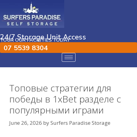
24/7 Storage Unit Access
TOUR OUR FACILITIES TODAY
07 5539 8304
Топовые стратегии для
победы в 1xBet разделе с
популярными играми
June 26, 2026
by
Surfers Paradise Storage