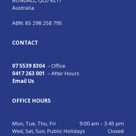
BUNDALL, QLD 4217
Australia
ABN: 85 298 258 795
CONTACT
07 5539 8304
– Office
0417 263 001
– After Hours
Email Us
OFFICE HOURS
Mon, Tue, Thu, Fri
9:00 am – 3:45 pm
Wed, Sat, Sun, Public Holidays
Closed