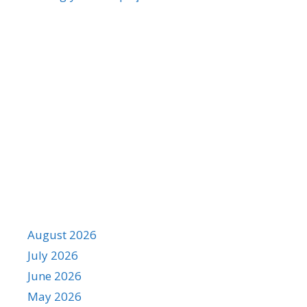
Recent Comments
Archives
August 2026
July 2026
June 2026
May 2026