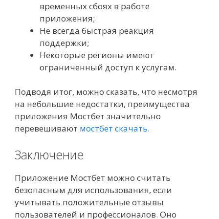
временных сбоях в работе
приложения;
Не всегда быстрая реакция
поддержки;
Некоторые регионы имеют
ограниченный доступ к услугам.
Подводя итог, можно сказать, что несмотря
на небольшие недостатки, преимущества
приложения Мостбет значительно
перевешивают
мостбет скачать
.
Заключение
Приложение Мостбет можно считать
безопасным для использования, если
учитывать положительные отзывы
пользователей и профессионалов. Оно