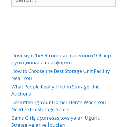
Recent Posts
Почему о 1xBet говорят так много? Обзор
функционала платформы
How to Choose the Best Storage Unit Facility
Near You
What People Really Find in Storage Unit
Auctions
Decluttering Your Home? Here’s When You
Need Extra Storage Space
Bahis Giriş üçün əsas tövsiyələr: Uğurlu
Strategiyalar və İpuçları