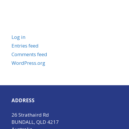
Meta
Log in
Entries feed
Comments feed
WordPress.org
ADDRESS
26 Strathaird Rd
BUNDALL, QLD 4217