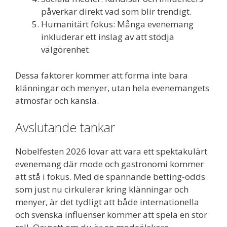
påverkar direkt vad som blir trendigt.
Humanitärt fokus: Många evenemang
inkluderar ett inslag av att stödja
välgörenhet.
Dessa faktorer kommer att forma inte bara
klänningar och menyer, utan hela evenemangets
atmosfär och känsla.
Avslutande tankar
Nobelfesten 2026 lovar att vara ett spektakulärt
evenemang där mode och gastronomi kommer
att stå i fokus. Med de spännande betting-odds
som just nu cirkulerar kring klänningar och
menyer, är det tydligt att både internationella
och svenska influenser kommer att spela en stor