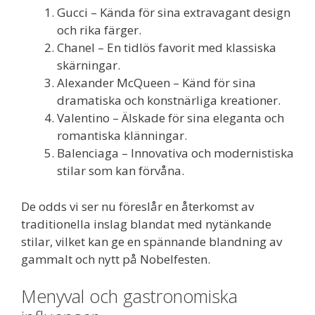
Gucci – Kända för sina extravagant design
och rika färger.
Chanel – En tidlös favorit med klassiska
skärningar.
Alexander McQueen – Känd för sina
dramatiska och konstnärliga kreationer.
Valentino – Älskade för sina eleganta och
romantiska klänningar.
Balenciaga – Innovativa och modernistiska
stilar som kan förvåna.
De odds vi ser nu föreslår en återkomst av
traditionella inslag blandat med nytänkande
stilar, vilket kan ge en spännande blandning av
gammalt och nytt på Nobelfesten.
Menyval och gastronomiska