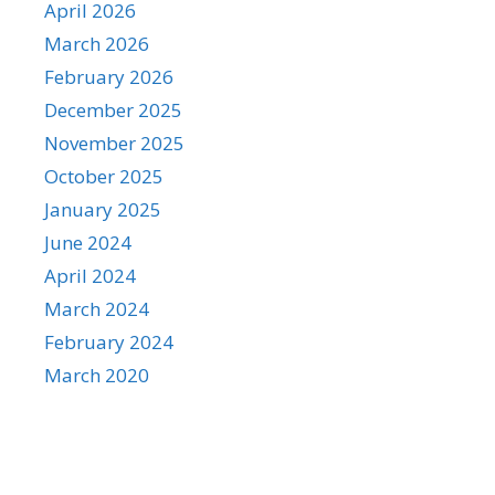
April 2026
March 2026
February 2026
December 2025
November 2025
October 2025
January 2025
June 2024
April 2024
March 2024
February 2024
March 2020