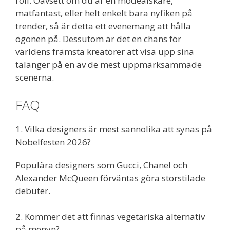
roll. Oavsett om du är en modeälskare,
matfantast, eller helt enkelt bara nyfiken på
trender, så är detta ett evenemang att hålla
ögonen på. Dessutom är det en chans för
världens främsta kreatörer att visa upp sina
talanger på en av de mest uppmärksammade
scenerna.
FAQ
1. Vilka designers är mest sannolika att synas på
Nobelfesten 2026?
Populära designers som Gucci, Chanel och
Alexander McQueen förväntas göra storstilade
debuter.
2. Kommer det att finnas vegetariska alternativ
på menyn?