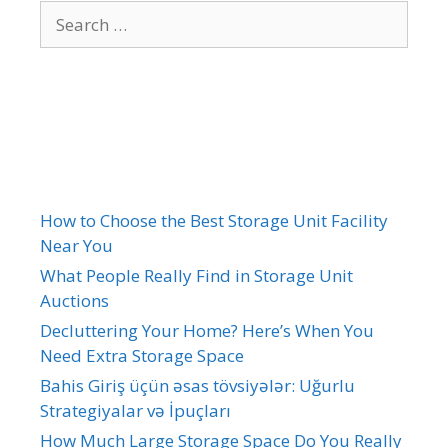
Recent Posts
How to Choose the Best Storage Unit Facility
Near You
What People Really Find in Storage Unit
Auctions
Decluttering Your Home? Here’s When You
Need Extra Storage Space
Bahis Giriş üçün əsas tövsiyələr: Uğurlu
Strategiyalar və İpuçları
How Much Large Storage Space Do You Really