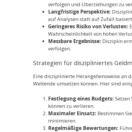
verfolgen und Überziehungen zu ve
Langfristige Perspektive:
Disziplin
auf Analysen statt auf Zufall basiert
Geringeres Risiko von Verlusten:
E
Wahrscheinlichkeit von hohen Verlus
Messbare Ergebnisse:
Disziplin erm
verfolgen.
Strategien für diszipliniertes Ge
Eine disziplinierte Herangehensweise an 
Wettende umsetzen können. Hier sind ein
Festlegung eines Budgets:
Setzen S
können zu verlieren.
Maximaler Einsatz:
Bestimmen Sie 
minimieren.
Regelmäßige Bewertungen:
Führe