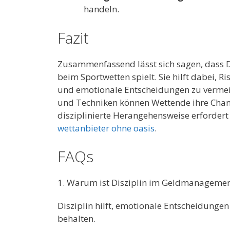
handeln.
Fazit
Zusammenfassend lässt sich sagen, dass 
beim Sportwetten spielt. Sie hilft dabei, R
und emotionale Entscheidungen zu vermei
und Techniken können Wettende ihre Chanc
disziplinierte Herangehensweise erforde
wettanbieter ohne oasis
.
FAQs
1. Warum ist Disziplin im Geldmanagement
Disziplin hilft, emotionale Entscheidunge
behalten.