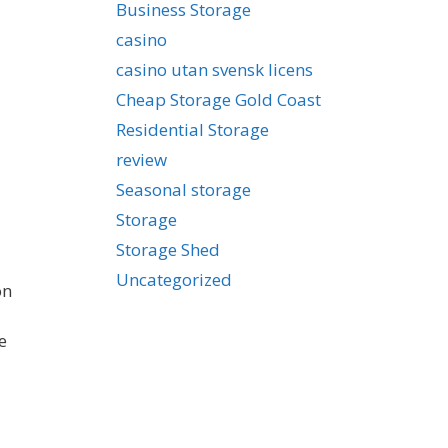
Business Storage
casino
casino utan svensk licens
Cheap Storage Gold Coast
Residential Storage
review
Seasonal storage
Storage
Storage Shed
Uncategorized
on
e
Meta