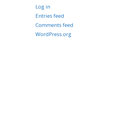
Log in
Entries feed
Comments feed
WordPress.org