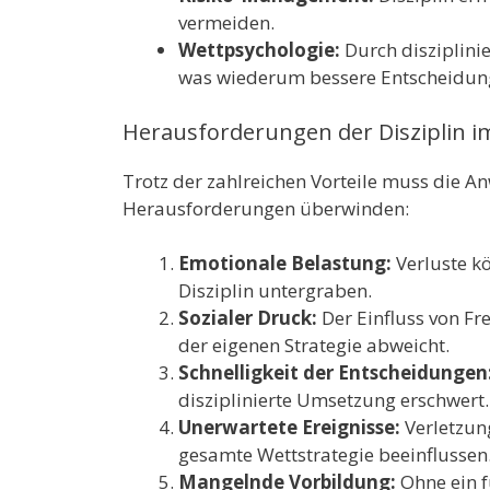
vermeiden.
Wettpsychologie:
Durch disziplini
was wiederum bessere Entscheidung
Herausforderungen der Disziplin
Trotz der zahlreichen Vorteile muss die
Herausforderungen überwinden:
Emotionale Belastung:
Verluste k
Disziplin untergraben.
Sozialer Druck:
Der Einfluss von F
der eigenen Strategie abweicht.
Schnelligkeit der Entscheidungen
disziplinierte Umsetzung erschwert.
Unerwartete Ereignisse:
Verletzun
gesamte Wettstrategie beeinflussen
Mangelnde Vorbildung:
Ohne ein f