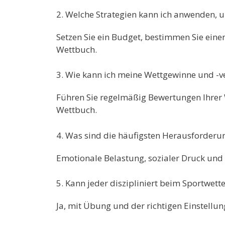
2. Welche Strategien kann ich anwenden, um
Setzen Sie ein Budget, bestimmen Sie eine
Wettbuch.
3. Wie kann ich meine Wettgewinne und -ve
Führen Sie regelmäßig Bewertungen Ihrer 
Wettbuch.
4. Was sind die häufigsten Herausforderun
Emotionale Belastung, sozialer Druck und
5. Kann jeder diszipliniert beim Sportwette
Ja, mit Übung und der richtigen Einstellung