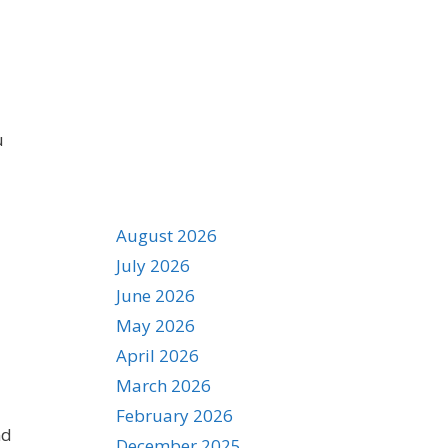
Recent Comments
u
Archives
August 2026
July 2026
June 2026
May 2026
April 2026
March 2026
February 2026
nd
December 2025