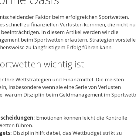
ntscheidender Faktor beim erfolgreichen Sportwetten.
s schnell zu finanziellen Verlusten kommen, die nicht nu
beeinträchtigen. In diesem Artikel werden wir die
gement beim Sportwetten erläutern, Strategien vorstell
hensweise zu langfristigem Erfolg führen kann.
rtwetten wichtig ist
ber Ihre Wettstrategien und Finanzmittel. Die meisten
n, insbesondere wenn sie eine Serie von Verlusten
nde, warum Disziplin beim Geldmanagement im Sportwett
tscheidungen:
Emotionen können leicht die Kontrolle
etten führen.
gets:
Disziplin hilft dabei, das Wettbudget strikt zu