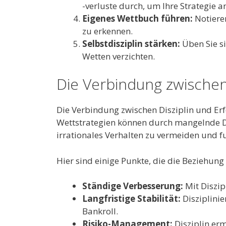
-verluste durch, um Ihre Strategie 
Eigenes Wettbuch führen:
Notieren
zu erkennen.
Selbstdisziplin stärken:
Üben Sie si
Wetten verzichten.
Die Verbindung zwischen 
Die Verbindung zwischen Disziplin und Erfo
Wettstrategien können durch mangelnde Dis
irrationales Verhalten zu vermeiden und f
Hier sind einige Punkte, die die Beziehung
Ständige Verbesserung:
Mit Diszip
Langfristige Stabilität:
Disziplinie
Bankroll.
Risiko-Management:
Disziplin er