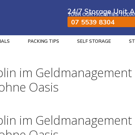
24/7 Storage Unit A
TOUR OUR FACILITIES TODA
07 5539 8304
IALS
PACKING TIPS
SELF STORAGE
ST
ziplin im Geldmanagement
ohne Oasis
ziplin im Geldmanagement
ohne Oasis