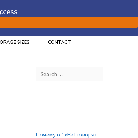
ccess
Y
ORAGE SIZES
CONTACT
Recent Posts
Почему о 1xBet говорят