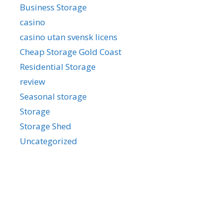
Business Storage
casino
casino utan svensk licens
Cheap Storage Gold Coast
Residential Storage
review
Seasonal storage
Storage
Storage Shed
Uncategorized
Meta