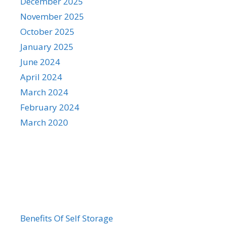
December 2025
November 2025
October 2025
January 2025
June 2024
April 2024
March 2024
February 2024
March 2020
Categories
Benefits Of Self Storage