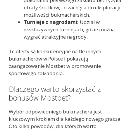
dokonania pierwszego zakładu bez ryzyka
utraty środków, co zachęca do eksploracji
możliwości bukmacherskich.
Turnieje z nagrodami:
Udział w
ekskluzywnych turniejach, gdzie można
wygrać atrakcyjne nagrody.
Te oferty są konkurencyjne na tle innych
bukmacherów w Polsce i pokazują
zaangażowanie Mostbet w promowanie
sportowego zakładania.
Dlaczego warto skorzystać z
bonusów Mostbet?
Wybór odpowiedniego bukmachera jest
kluczowym krokiem dla każdego nowego gracza.
Oto kilka powodów, dla których warto