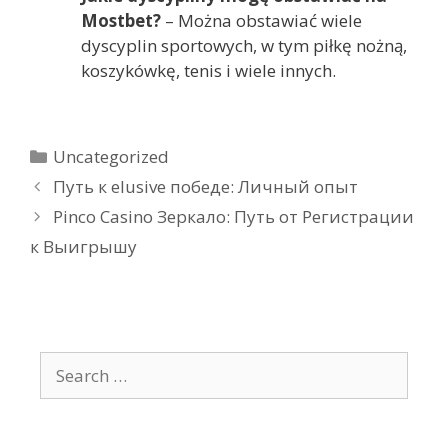
Mostbet?
– Można obstawiać wiele
dyscyplin sportowych, w tym piłkę nożną,
koszykówkę, tenis i wiele innych.
Uncategorized
Путь к elusive победе: Личный опыт
Pinco Casino Зеркало: Путь от Регистрации
к Выигрышу