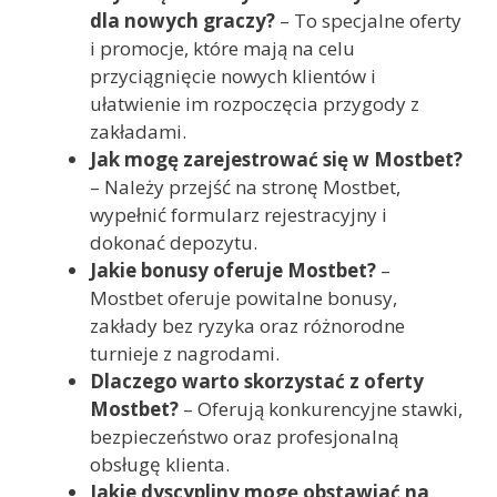
dla nowych graczy?
– To specjalne oferty
i promocje, które mają na celu
przyciągnięcie nowych klientów i
ułatwienie im rozpoczęcia przygody z
zakładami.
Jak mogę zarejestrować się w Mostbet?
– Należy przejść na stronę Mostbet,
wypełnić formularz rejestracyjny i
dokonać depozytu.
Jakie bonusy oferuje Mostbet?
–
Mostbet oferuje powitalne bonusy,
zakłady bez ryzyka oraz różnorodne
turnieje z nagrodami.
Dlaczego warto skorzystać z oferty
Mostbet?
– Oferują konkurencyjne stawki,
bezpieczeństwo oraz profesjonalną
obsługę klienta.
Jakie dyscypliny mogę obstawiać na