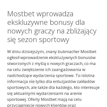
Mostbet wprowadza
ekskluzywne bonusy dla
nowych graczy na zbliżający
się sezon sportowy
W dniu dzisiejszym, znany bukmacher Mostbet
ogłosił wprowadzenie ekskluzywnych bonusów
stworzonych z myślą o nowych graczach, co ma
na celu zwiększenie ich zaangażowania w
nadchodzące wydarzenia sportowe. To istotna
informacja nie tylko dla entuzjastów zakładów
sportowych, ale także dla każdego, kto interesuje
się aktualnymi wydarzeniami na arenie
sportowej. Oferty Mostbet mają na celu
przyciągnięcie nowych klientów oraz