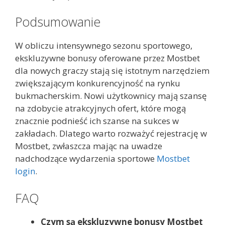
Podsumowanie
W obliczu intensywnego sezonu sportowego,
ekskluzywne bonusy oferowane przez Mostbet
dla nowych graczy stają się istotnym narzędziem
zwiększającym konkurencyjność na rynku
bukmacherskim. Nowi użytkownicy mają szansę
na zdobycie atrakcyjnych ofert, które mogą
znacznie podnieść ich szanse na sukces w
zakładach. Dlatego warto rozważyć rejestrację w
Mostbet, zwłaszcza mając na uwadze
nadchodzące wydarzenia sportowe
Mostbet
login
.
FAQ
Czym są ekskluzywne bonusy Mostbet